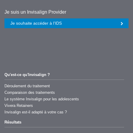
Further
Je suis un Invisalign Provider
information
Je souhaite accéder à l'IDS
links
regarding
Invisalign
Qu'est-ce qu'Invisalign ?
Déroulement du traitement
Comparaison des traitements
Le système Invisalign pour les adolescents
Vivera Retainers
Invisalign est-il adapté à votre cas ?
Résultats