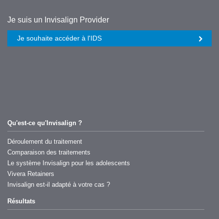
Further
Je suis un Invisalign Provider
information
Je souhaite accéder à l'IDS
links
regarding
Invisalign
Qu'est-ce qu'Invisalign ?
Déroulement du traitement
Comparaison des traitements
Le système Invisalign pour les adolescents
Vivera Retainers
Invisalign est-il adapté à votre cas ?
Résultats